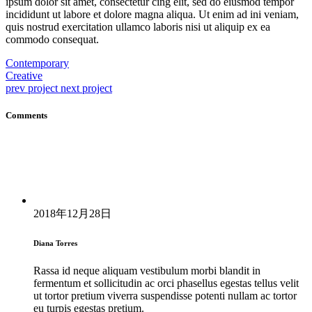
ipsum dolor sit amet, consectetur cing elit, sed do eiusmod tempor
incididunt ut labore et dolore magna aliqua. Ut enim ad ini veniam,
quis nostrud exercitation ullamco laboris nisi ut aliquip ex ea
commodo consequat.
Contemporary
Creative
prev project
next project
Comments
2018年12月28日
Diana Torres
Rassa id neque aliquam vestibulum morbi blandit in
fermentum et sollicitudin ac orci phasellus egestas tellus velit
ut tortor pretium viverra suspendisse potenti nullam ac tortor
eu turpis egestas pretium.