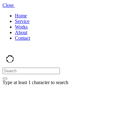
Close
Home
Service
Works
About
Contact
Type at least 1 character to search