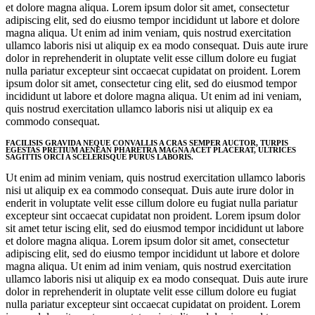
et dolore magna aliqua. Lorem ipsum dolor sit amet, consectetur
adipiscing elit, sed do eiusmo tempor incididunt ut labore et dolore
magna aliqua. Ut enim ad inim veniam, quis nostrud exercitation
ullamco laboris nisi ut aliquip ex ea modo consequat. Duis aute irure
dolor in reprehenderit in oluptate velit esse cillum dolore eu fugiat
nulla pariatur excepteur sint occaecat cupidatat on proident. Lorem
ipsum dolor sit amet, consectetur cing elit, sed do eiusmod tempor
incididunt ut labore et dolore magna aliqua. Ut enim ad ini veniam,
quis nostrud exercitation ullamco laboris nisi ut aliquip ex ea
commodo consequat.
FACILISIS GRAVIDA NEQUE CONVALLIS A CRAS SEMPER AUCTOR, TURPIS
EGESTAS PRETIUM AENEAN PHARETRA MAGNA ACET PLACERAT, ULTRICES
SAGITTIS ORCI A SCELERISQUE PURUS LABORIS.
Ut enim ad minim veniam, quis nostrud exercitation ullamco laboris
nisi ut aliquip ex ea commodo consequat. Duis aute irure dolor in
enderit in voluptate velit esse cillum dolore eu fugiat nulla pariatur
excepteur sint occaecat cupidatat non proident. Lorem ipsum dolor
sit amet tetur iscing elit, sed do eiusmod tempor incididunt ut labore
et dolore magna aliqua. Lorem ipsum dolor sit amet, consectetur
adipiscing elit, sed do eiusmo tempor incididunt ut labore et dolore
magna aliqua. Ut enim ad inim veniam, quis nostrud exercitation
ullamco laboris nisi ut aliquip ex ea modo consequat. Duis aute irure
dolor in reprehenderit in oluptate velit esse cillum dolore eu fugiat
nulla pariatur excepteur sint occaecat cupidatat on proident. Lorem