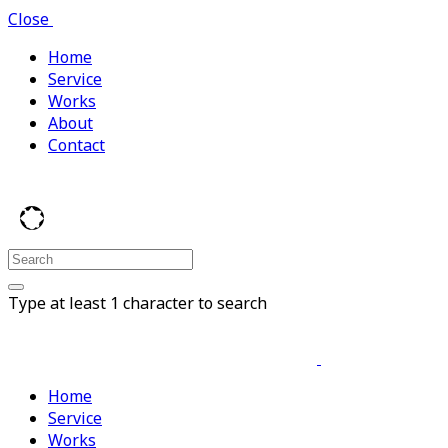
Close
Home
Service
Works
About
Contact
Type at least 1 character to search
Home
Service
Works