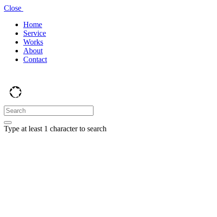
Close
Home
Service
Works
About
Contact
Type at least 1 character to search