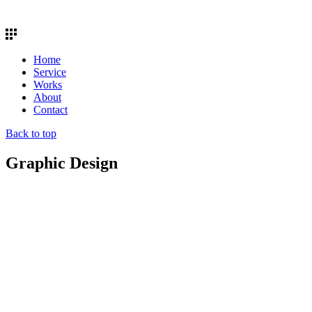
Home
Service
Works
About
Contact
Back to top
Graphic Design