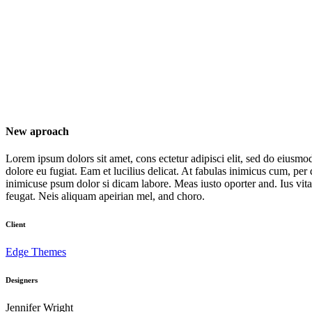
New aproach
Lorem ipsum dolors sit amet, cons ectetur adipisci elit, sed do eiusmod te
dolore eu fugiat. Eam et lucilius delicat. At fabulas inimicus cum, pe
inimicuse psum dolor si dicam labore. Meas iusto oporter and. Ius vit
feugat. Neis aliquam apeirian mel, and choro.
Client
Edge Themes
Designers
Jennifer Wright