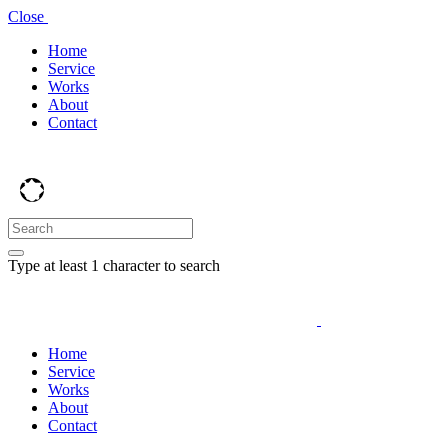
Close
Home
Service
Works
About
Contact
Type at least 1 character to search
Home
Service
Works
About
Contact