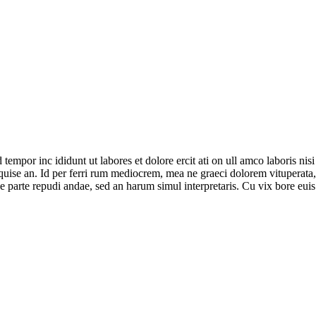
mpor inc ididunt ut labores et dolore ercit ati on ull amco laboris nisi ut
r quise an. Id per ferri rum mediocrem, mea ne graeci dolorem vituperata
ae parte repudi andae, sed an harum simul interpretaris. Cu vix bore e