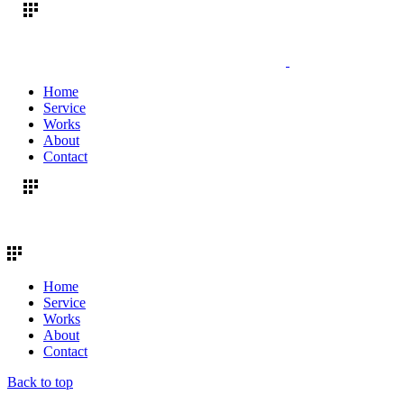
Home
Service
Works
About
Contact
Home
Service
Works
About
Contact
Back to top